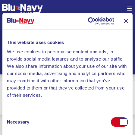
Salta al contenuto
Blu Navy
Indietro
Sola andata
Andata e ritorno
This website uses cookies
Portoferraio
Piombino
We use cookies to personalise content and ads, to
15/05/2026
15/05/2026
provide social media features and to analyse our traffic.
We also share information about your use of our site with
1
Passeggero
Hai un veicolo?
our social media, advertising and analytics partners who
may combine it with other information that you’ve
provided to them or that they’ve collected from your use
COUPON
of their services.
Applica
Consent
ANDATA
Necessary
Selection