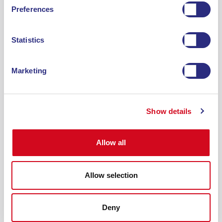
Preferences
Statistics
Nessuna soluzione di viaggio disponibile per i criteri di
ricerca selezionati
Marketing
RITORNO
Show details
Allow all
Nessuna soluzione di viaggio disponibile per i criteri di
Allow selection
ricerca selezionati
Deny